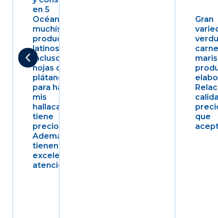
en 5
Océanos
Gran
muchísimos
varie
productos
verdu
latinos e
carne
incluso las
maris
hojas de
prod
plátano
elabo
para hacer
Relac
mis
calid
hallacas, no
preci
tiene
que
precio.
acept
Además
tienen una
excelente
atención.
Buena
atenc
perso
Fantástico
siemp
lugar para
Si quieres
de si
comprar
comprar