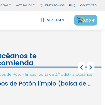
 REGALO
ACTUALIDAD
QUIÉNES SOMOS
FAQ
CONTACTO
Mi cuenta
0,00 €
5,75 €
Océanos te
comienda
4,95 €
4,45 €
Tubos de Potón limpio (bolsa de 3/4uds)
huga de Pollo granel