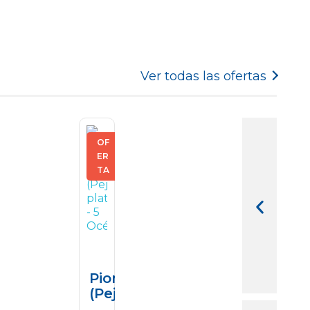
Ver todas las ofertas
OF
ER
TA
no Jumbo
Pion De Altura
(Pejerrey Plateado)