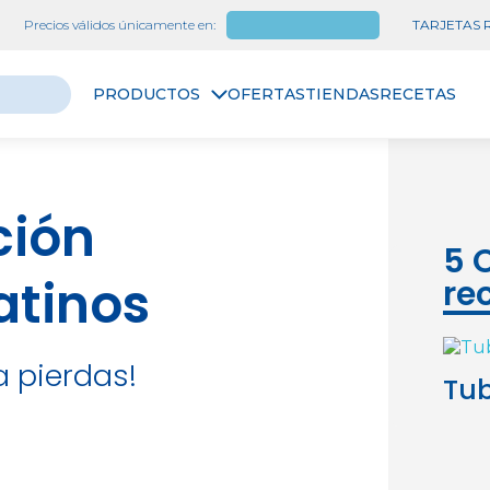
Precios válidos únicamente en:
Las Palmas
TARJETAS
PRODUCTOS
OFERTAS
TIENDAS
RECETAS
ción
5 
atinos
re
a pierdas!
Pec