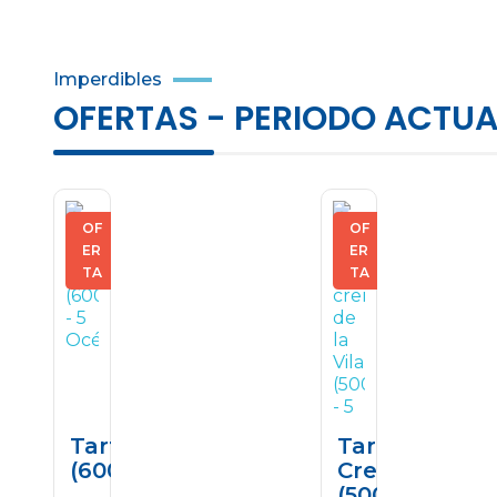
Imperdibles
OFERTAS - PERIODO ACTUAL
OF
OF
ER
ER
TA
TA
Tarta De Limón
Tarta De Que
(600g)
Cremosa De L
(500g)