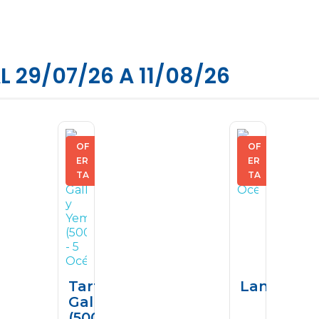
 29/07/26 A 11/08/26
OF
OF
ER
ER
TA
TA
so
Tarta Delicia De
Langosti
a Vila
Galleta Y Yema
(500g)