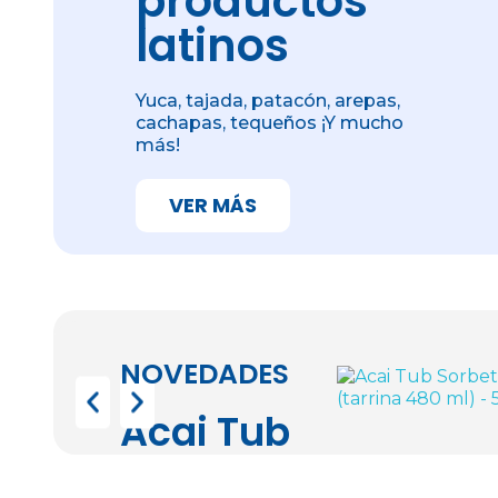
productos
-
-
+
+
-
-
kg
kg
latinos
AÑADIR
AÑADIR
Yuca, tajada, patacón, arepas,
cachapas, tequeños ¡Y mucho
más!
VER MÁS
NOVEDADES
Acai Tub 
Sorbete 