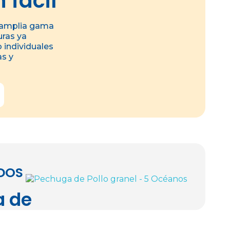
 fácil
+
+
-
-
+
+
kg
kg
kg
kg
 amplia gama
AÑADIR
AÑADIR
AÑADIR
AÑADIR
uras ya
 individuales
s y
DOS
 de 
anel