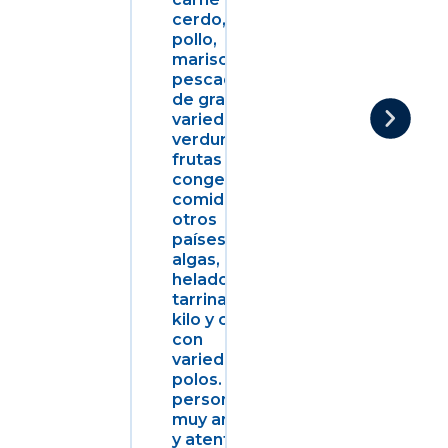
cerdo,
pollo,
marisco,
pescados
de gran
variedad,
verduras,
frutas
congeladas,
comidas de
otros
países,
algas,
helados de
tarrinas de 1
kilo y cajas
con
variedad de
polos. El
Buenos
personal
productos y
muy amable
precios.
y atento, lo