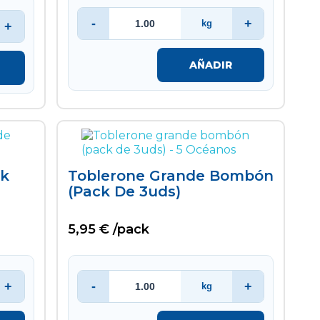
-
+
kg
+
AÑADIR
ck
Toblerone Grande Bombón
(pack De 3uds)
5,95 € /pack
+
-
+
kg