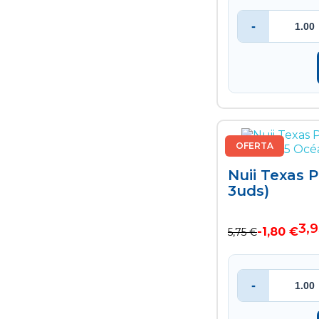
-
OFERTA
Nuii Texas 
3uds)
3,9
-1,80 €
5,75 €
-