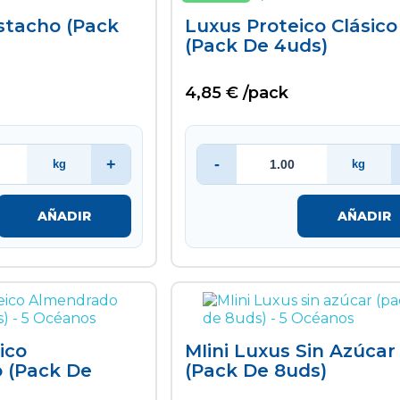
stacho (pack
Luxus Proteico Clásico
(pack De 4uds)
4,85 € /pack
+
-
kg
kg
AÑADIR
AÑADIR
ico
MIini Luxus Sin Azúcar
 (pack De
(pack De 8uds)