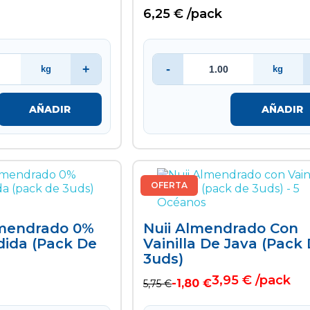
6,25 € /pack
+
-
kg
kg
AÑADIR
AÑADIR
OFERTA
mendrado 0%
Nuii Almendrado Con
dida (pack De
Vainilla De Java (pack
3uds)
3,95 € /pack
-1,80 €
5,75 €