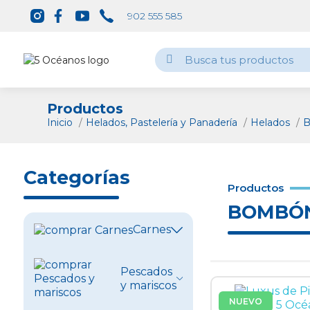
902 555 585
Productos
Inicio
Helados, Pastelería y Panadería
Helados
B
Categorías
Productos
BOMBÓ
Carnes
Ver todo
Pescados
y mariscos
Vacuno
NUEVO