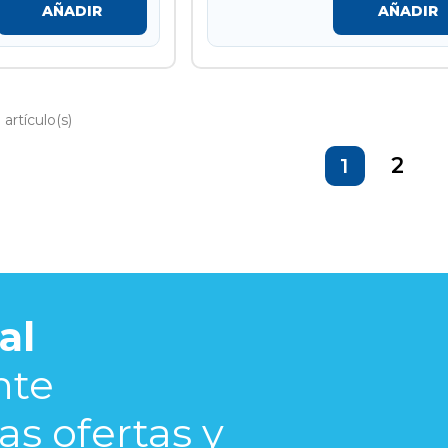
AÑADIR
AÑADIR
artículo(s)
2
1
al
nte
s ofertas y