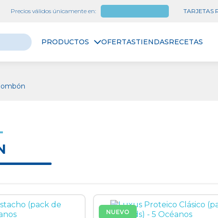
Precios válidos únicamente en:
Las Palmas
TARJETAS
PRODUCTOS
OFERTAS
TIENDAS
RECETAS
ombón
N
NUEVO