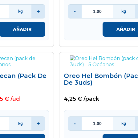
+
-
kg
kg
AÑADIR
AÑADIR
Pecan (pack De
Oreo Hel Bombón (pa
De 3uds)
5 € /ud
4,25 € /pack
+
-
kg
kg