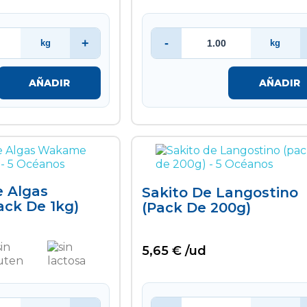
+
-
kg
kg
AÑADIR
AÑADIR
e Algas
Sakito De Langostino
ck De 1kg)
(pack De 200g)
5,65 € /ud