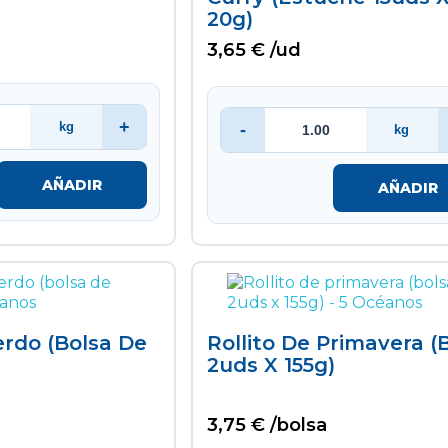
20g)
3,65 € /ud
+
kg
-
kg
AÑADIR
AÑADIR
rdo (bolsa De
Rollito De Primavera (
2uds X 155g)
3,75 € /bolsa