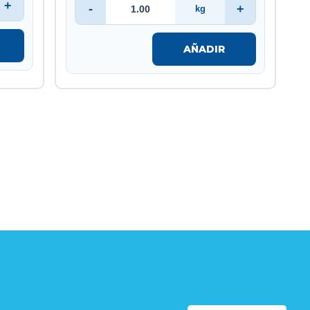
+
-
+
kg
AÑADIR