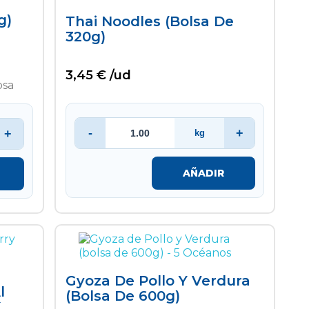
g)
Thai Noodles (bolsa De
320g)
3,45 € /ud
-
+
+
kg
AÑADIR
Gyoza De Pollo Y Verdura
l
(bolsa De 600g)
X