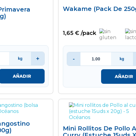
Wakame (pack De 250
 Primavera
g)
1,65 € /pack
+
-
kg
kg
AÑADIR
AÑADIR
angostino
Mini Rollitos De Pollo A
00g)
Curry (estuche 15uds 