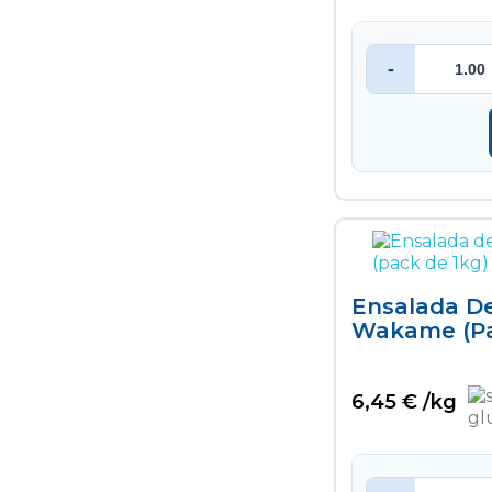
-
Ensalada D
Wakame (pa
6,45 € /kg