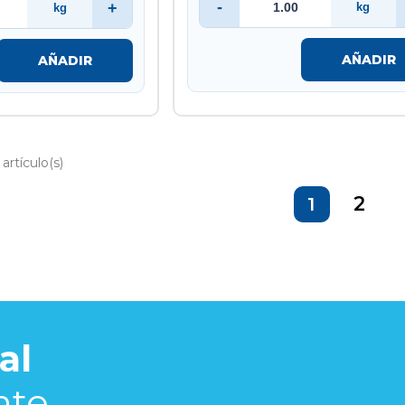
-
+
kg
kg
AÑADIR
AÑADIR
artículo(s)
2
1
al
nte