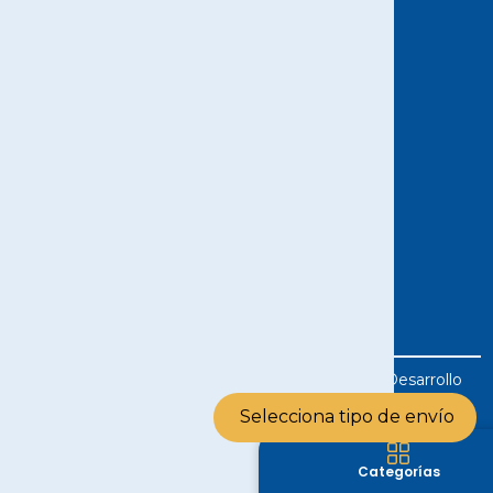
INFORMACIÓN
AVISO LEGAL
POLÍTICA DE PRIVACIDAD
POLÍTICA DE COOKIES
TÉRMINOS Y CONDICIONES
POLÍTICA DE DEVOLUCIÓN
© 2024 Distribuciones Frionorte S.L | Diseño y Desarrollo
web por
Several.pro
Selecciona tipo de envío
Categorías