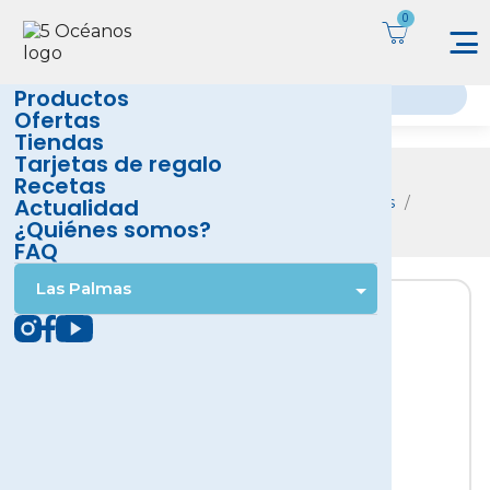
Productos
Ofertas
Tiendas
Tarjetas de regalo
Productos
Recetas
Actualidad
Inicio
Frutas y Verduras
Verduras
Troceadas
¿Quiénes somos?
Espinaca en porciones
FAQ
Las Palmas