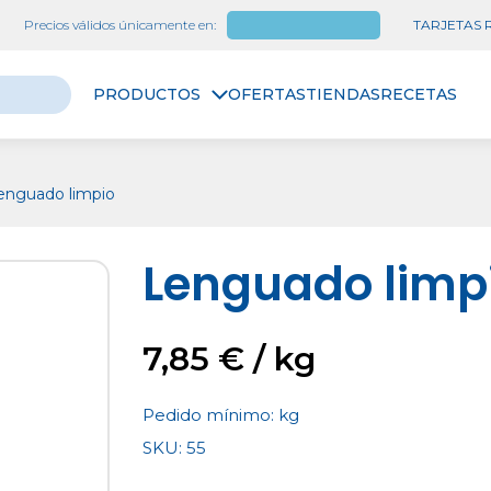
Precios válidos únicamente en:
Las Palmas
TARJETAS
PRODUCTOS
OFERTAS
TIENDAS
RECETAS
enguado limpio
Lenguado limp
7,85 € / kg
Pedido mínimo:
kg
SKU: 55