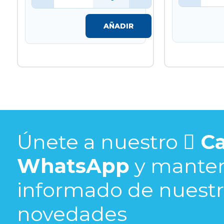
AÑADIR
Únete a nuestro
Ca
WhatsApp
y mante
informado de nuestra
novedades​