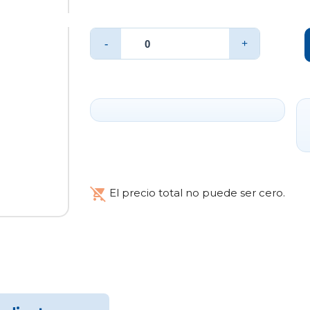
kg
Total:
kg
-
+
remove_shopping_cart
El precio total no puede ser cero.