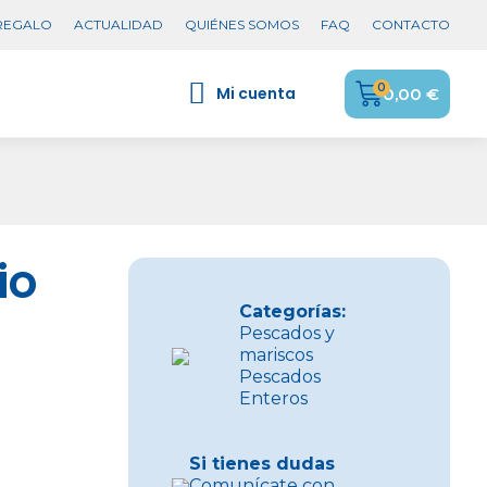
 REGALO
ACTUALIDAD
QUIÉNES SOMOS
FAQ
CONTACTO
Mi cuenta
0,00 €
io
Categorías:
Pescados y
mariscos
Pescados
Enteros
Si tienes dudas
Comunícate con