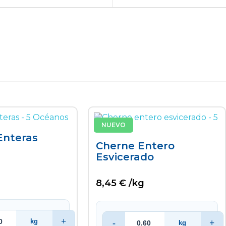
NUEVO
Enteras
Cherne Entero
Esvicerado
8,45 € /kg
+
kg
-
+
kg