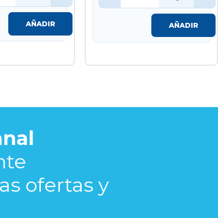
AÑADIR
AÑADIR
nal
nte
s ofertas y