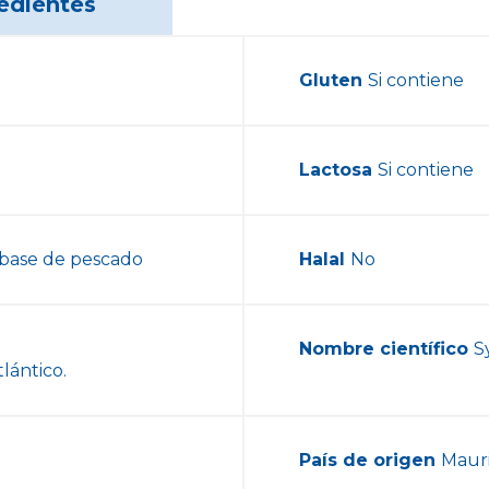
edientes
Gluten
Si contiene
Lactosa
Si contiene
 base de pescado
Halal
No
Nombre científico
S
lántico.
País de origen
Mauri