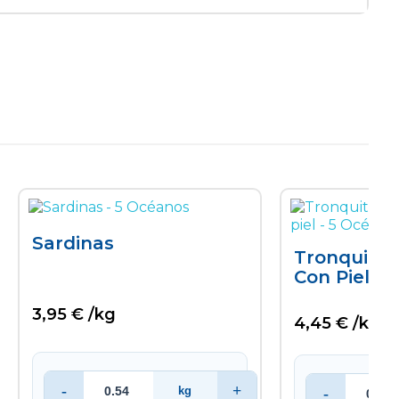
Sardinas
Tronquito 
Con Piel
3,95 € /kg
4,45 € /kg
-
+
kg
-