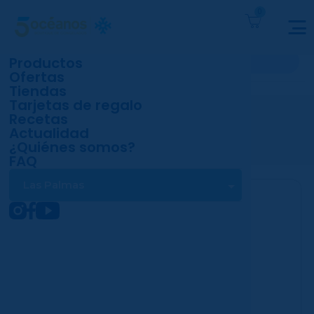
Productos
Ofertas
Tiendas
Tarjetas de regalo
Productos
Recetas
Actualidad
Inicio
Otros
Bolsas
Bolsa biodegradable
¿Quiénes somos?
Bolsa Bio asa 5oce 50x60
FAQ
Las Palmas