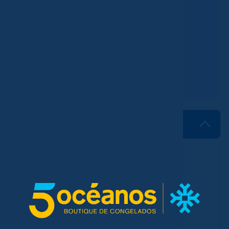
Otros
Bolsas
Bolsa biodegradable
Si tienes dudas
Comunícate con nosotros
Características
Glaseo
Menos del 5%
Gluten
Si contiene
Cantidad aprox. por caja