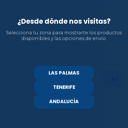
500.00 unidad(es)
¿Desde dónde nos visitas?
Lactosa
Si contiene
Selecciona tu zona para mostrarte los productos
Alérgenos
No contiene
disponibles y las opciones de envío.
Halal
No
LAS PALMAS
Ingredientes
TENERIFE
También
ANDALUCÍA
TE PUEDE INTERESAR