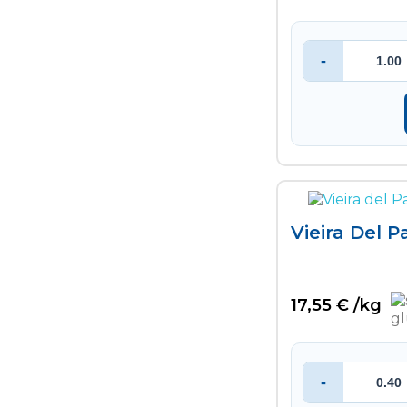
-
Vieira Del P
17,55 € /kg
-