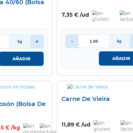
a 40/60 (bolsa
7,35 € /ud
-
+
kg
kg
AÑADIR
AÑADIR
Carne De Vieira
gosón (bolsa De
11,89 € /ud
45 € /kg