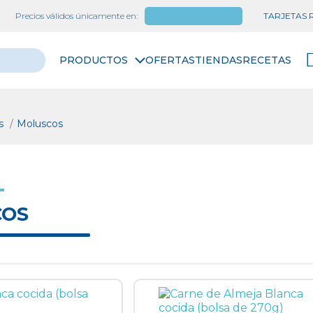
Precios válidos únicamente en:
Las Palmas
TARJETAS
PRODUCTOS
OFERTAS
TIENDAS
RECETAS
os
Moluscos
COS