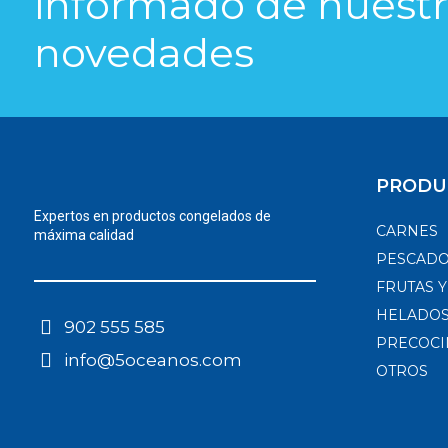
informado de nuestra
novedades​
PRODU
Expertos en productos congelados de
CARNES
máxima calidad
PESCAD
FRUTAS 
HELADOS
902 555 585
PRECOCI
info@5oceanos.com
OTROS