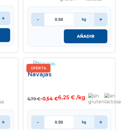
+
-
+
kg
AÑADIR
OFERTA
Navajas
6,25 € /kg
-0,54 €
6,79 €
+
-
+
kg