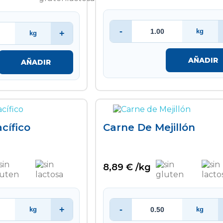
-
kg
+
kg
AÑADIR
AÑADIR
acífico
Carne De Mejillón
8,89 € /kg
+
-
kg
kg