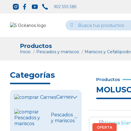
902 555 585
Productos
Inicio
Pescados y mariscos
Mariscos y Cefalópod
Categorías
Productos
MOLUS
Carnes
Ver todo
Pescados
y mariscos
Vacuno
OFERTA