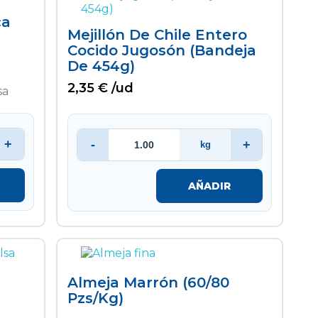
ca
Mejillón De Chile Entero
)
Cocido Jugosón (bandeja
De 454g)
2,35 € /ud
+
-
+
kg
AÑADIR
Almeja Marrón (60/80
Pzs/kg)