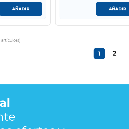
AÑADIR
AÑADIR
artículo(s)
2
1
al
nte