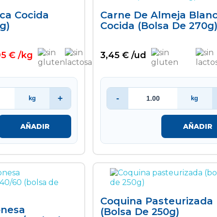
ca Cocida
Carne De Almeja Blan
g)
Cocida (bolsa De 270g
95 € /kg
3,45 € /ud
+
-
kg
kg
AÑADIR
AÑADIR
Coquina Pasteurizada
onesa
(bolsa De 250g)