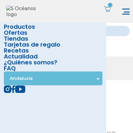
Productos
Ofertas
Tiendas
Tarjetas de regalo
Recetas
Actualidad
¿Quiénes somos?
Productos
FAQ
Inicio
Carnes
Vacuno
Piezas enteras
Andalucía
No hay productos disponibles
¡Estate atento! Próximamente se añadirán más