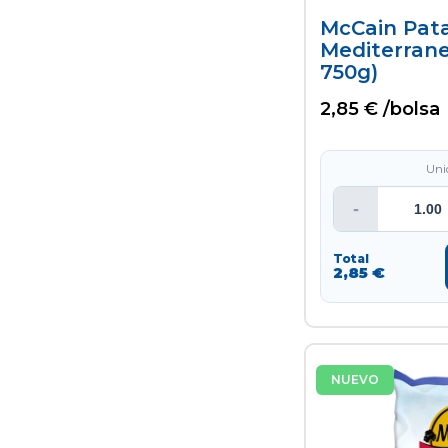
McCain Pat
Mediterrane
750g)
2,85 € /bolsa
Uni
-
Total
2,85 €
NUEVO