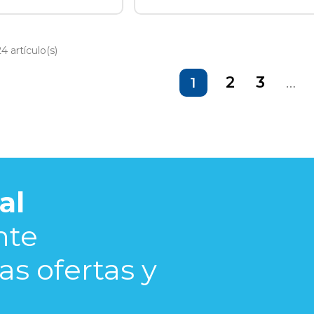
 artículo(s)
2
3
…
1
al
nte
s ofertas y