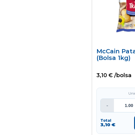
McCain Pata
(bolsa 1kg)
3,10 € /bolsa
Uni
-
Total
3,10 €