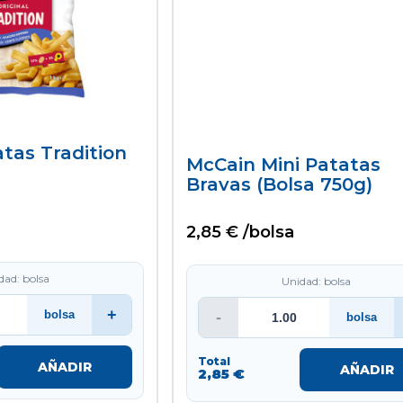
tas Tradition
McCain Mini Patatas
Bravas (bolsa 750g)
2,85 € /bolsa
dad: bolsa
Unidad: bolsa
+
bolsa
-
bolsa
Total
AÑADIR
AÑADIR
2,85 €