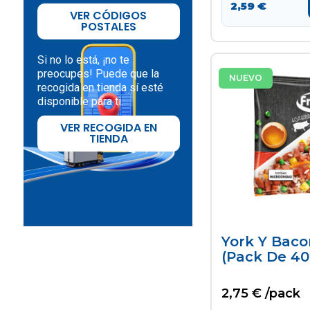
2,59 €
> Hielo
Mediterráneos
VER CÓDIGOS
POSTALES
Si no lo está, ¡no te
preocupes! Puede que la
NUEVO
recogida en tienda sí esté
disponible para ti.
VER RECOGIDA EN
TIENDA
York Y Baco
(pack De 40
2,75 € /pack