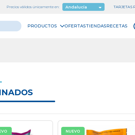
Precios válidos únicamente en:
Andalucía
TARJETAS
PRODUCTOS
OFERTAS
TIENDAS
RECETAS
INADOS
EVO
NUEVO