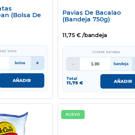
atas
Pavias De Bacalao
an (bolsa De
(bandeja 750g)
11,75 € /bandeja
dad: bolsa
Unidad: bandeja
+
bolsa
-
bandeja
Total
AÑADIR
AÑADIR
11,75 €
NUEVO