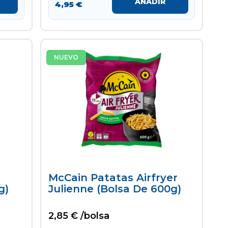
AÑADIR
4,95 €
NUEVO
McCain Patatas Airfryer
g)
Julienne (bolsa De 600g)
2,85 € /bolsa