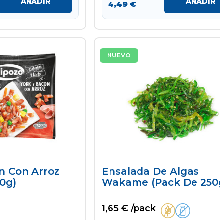
AÑADIR
AÑADIR
4,49 €
NUEVO
n Con Arroz
Ensalada De Algas
0g)
Wakame (pack De 250
1,65 € /pack