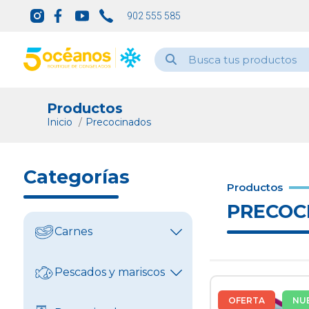
902 555 585
Productos
Inicio
Precocinados
Categorías
Productos
PRECOC
Carnes
Ver todo
Pescados y mariscos
Vacuno
OFERTA
NU
Ver todo