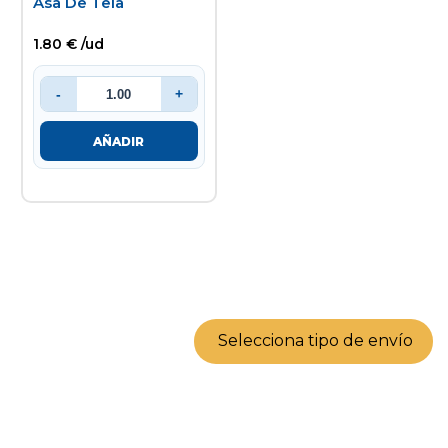
Asa De Tela
1.80 € /ud
-
+
AÑADIR
Selecciona tipo de envío