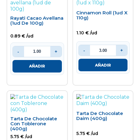
Cinnamon Roll (1ud X
110g)
Rayati Cacao Avellana
(1ud De 100g)
1.10 € /ud
0.89 € /ud
-
+
-
+
AÑADIR
AÑADIR
Tarta De Chocolate
Daim (400g)
Tarta De Chocolate
Con Toblerone
(400g)
5.75 € /ud
5.75 € /ud