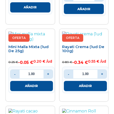
AÑADIR
AÑADIR
OFERTA
OFERTA
Mini Malla Mixta (1ud
Rayati Crema (1ud De
De 25g)
100g)
0.20 € /ud
0.55 € /ud
-0.05 €
-0.34 €
0.25 €
0.89 €
-
+
-
+
AÑADIR
AÑADIR