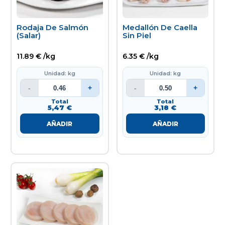
Rodaja De Salmón
Medallón De Caella
(Salar)
Sin Piel
11.89 € /kg
6.35 € /kg
Unidad: kg
Unidad: kg
-
+
-
+
Total
Total
5,47 €
3,18 €
AÑADIR
AÑADIR