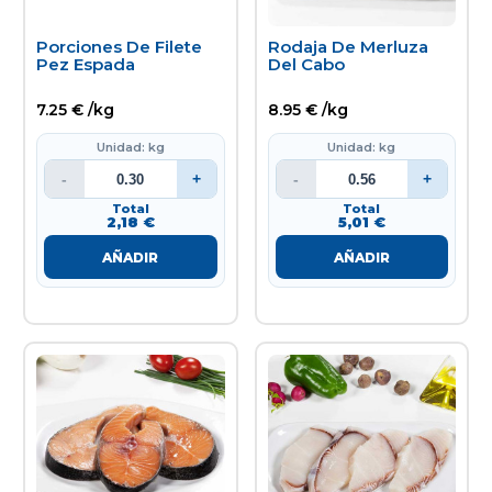
Porciones De Filete
Rodaja De Merluza
Pez Espada
Del Cabo
7.25 € /kg
8.95 € /kg
Unidad: kg
Unidad: kg
-
+
-
+
Total
Total
2,18 €
5,01 €
AÑADIR
AÑADIR