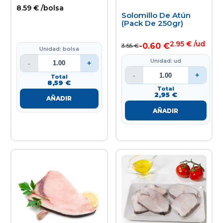
8.59 € /bolsa
Solomillo De Atún
(pack De 250gr)
2.95 € /ud
-0.60 €
3.55 €
Unidad: bolsa
Unidad: ud
-
+
-
+
Total
8,59 €
Total
2,95 €
AÑADIR
AÑADIR