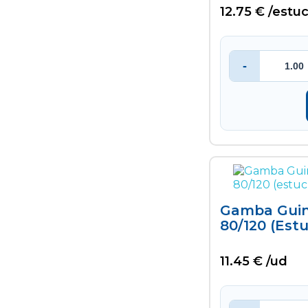
> Ver todo
>
12.75 € /estu
isotérmica
> Churros y
> Bombón
Mediterráneos
> Tarjetas
Porras
> Bolsa
regalo
> Sandwich
biodegradable
-
> Hielo
Gamba Guin
80/120 (est
11.45 € /ud