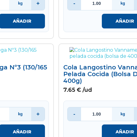
+
-
kg
kg
AÑADIR
AÑADIR
a Nº3 (130/165
Cola Langostino Vann
Pelada Cocida (bolsa 
400g)
7.65 € /ud
+
-
kg
kg
AÑADIR
AÑADIR