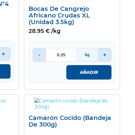
Nº4
Bocas De Cangrejo
Africano Crudas XL
(unidad 3.5kg)
28.95 € /kg
+
-
+
kg
AÑADIR
Camarón Cocido (bandeja
De 300g)