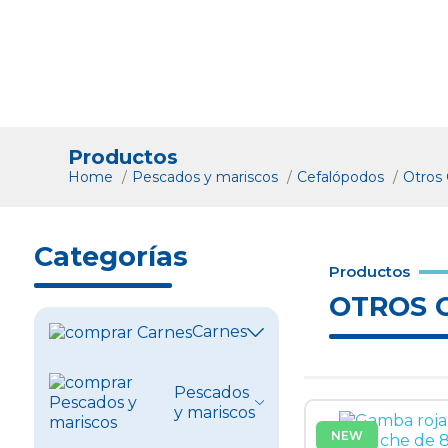
Productos
Home
Pescados y mariscos
Cefalópodos
Otros 
Categorías
Productos
OTROS 
Carnes
Ver todo
Pescados
y mariscos
Vacuno
NEW