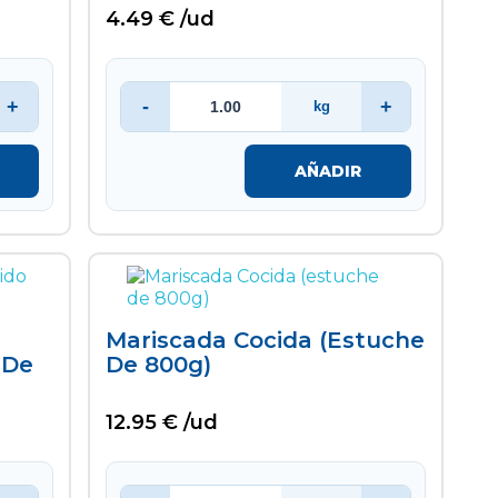
4.49 € /ud
+
-
+
kg
AÑADIR
Mariscada Cocida (estuche
 De
De 800g)
12.95 € /ud