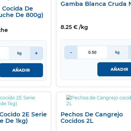
Gamba Blanca Cruda 
 Cocida De
uche De 800g)
8.25 € /kg
che
-
kg
+
kg
AÑADIR
AÑADIR
Cocido 2E Serie
Pechos De Cangrejo
e De 1kg)
Cocidos 2L