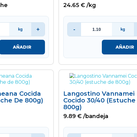
che
24.65 € /kg
+
-
kg
kg
AÑADIR
AÑADIR
eana Cocida
Langostino Vannamei
uche De 800g)
Cocido 30/40 (estuche
800g)
9.89 € /bandeja