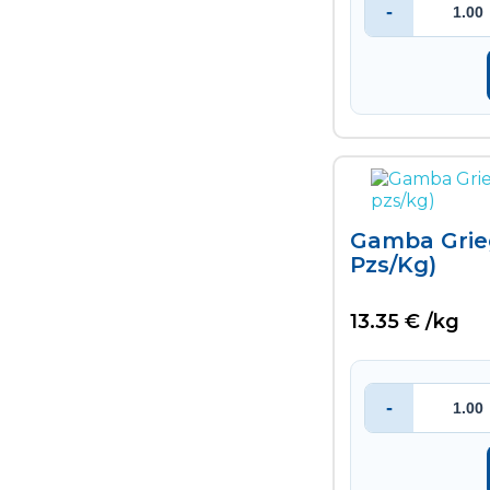
-
Gamba Grieg
Pzs/kg)
13.35 € /kg
-