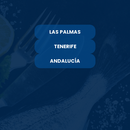
Hamburguesa Mini
Hamburguesa Mixta
Mixta (bolsa De 500g)
Ternera/Cerdo (3uds
Entrega a
Recogida en
X 80g)
domicilio
tienda
3.25 € /bolsa
2.25 € /ud
Unidad: bolsa
Unidad: ud
LAS PALMAS
-
+
-
+
Para continuar, selecciona un método de envío
TENERIFE
Total
Total
3,25 €
2,25 €
AÑADIR
AÑADIR
ANDALUCÍA
Selecciona tipo de envío