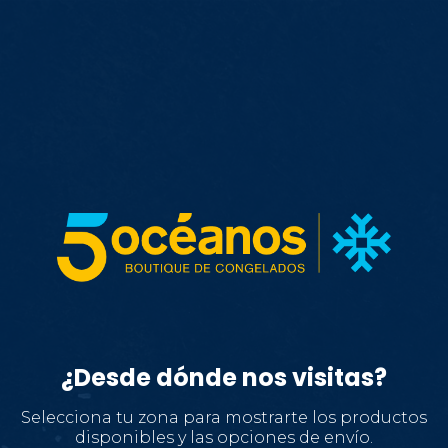
Productos
Home
Carnes
Otros
Elaborados
Ordenar por
Selecciona el tipo de envío
Advertencia:
Al cambiar el tipo de
envío se vaciará tu carrito, así podremos
¿Desde dónde nos visitas?
mostrarte el stock de la tienda que
selecciones
Selecciona tu zona para mostrarte los productos
disponibles y las opciones de envío.