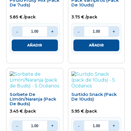
Pirulo Fruity Mix (pack
Pack Vampiros (pack
De 7uds)
De 10uds)
5.85 € /pack
3.75 € /pack
-
+
-
+
AÑADIR
AÑADIR
Sorbete De
Surtido Snack (pack
Limón/Naranja (pack
De 10uds)
De 8uds)
3.45 € /pack
5.95 € /pack
-
+
-
+