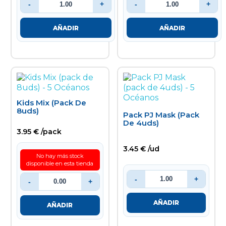
-
+
-
+
AÑADIR
AÑADIR
Kids Mix (pack De
8uds)
Pack PJ Mask (pack
De 4uds)
3.95 € /pack
3.45 € /ud
No hay más stock
disponible en esta tienda
-
+
-
+
AÑADIR
AÑADIR