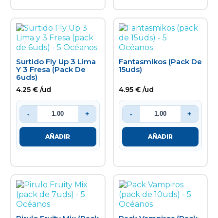
Surtido Fly Up 3 Lima
Fantasmikos (pack De
Y 3 Fresa (pack De
15uds)
6uds)
4.25 € /ud
4.95 € /ud
-
+
-
+
AÑADIR
AÑADIR