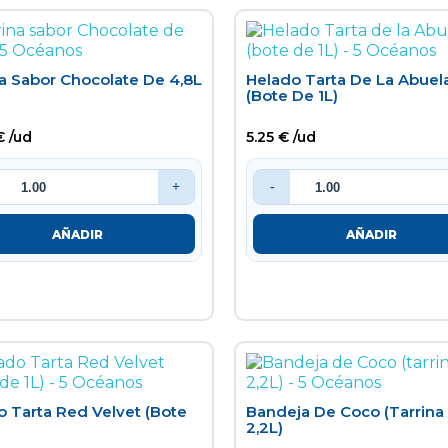
na Sabor Chocolate De 4,8L
Helado Tarta De La Abuel
(bote De 1L)
€ /ud
5.25 € /ud
+
-
AÑADIR
AÑADIR
o Tarta Red Velvet (bote
Bandeja De Coco (tarrina
2,2L)