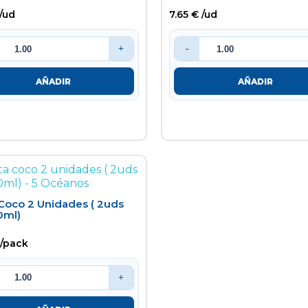
 /ud
7.65 € /ud
+
-
AÑADIR
AÑADIR
 Coco 2 Unidades ( 2uds
0ml)
 /pack
+