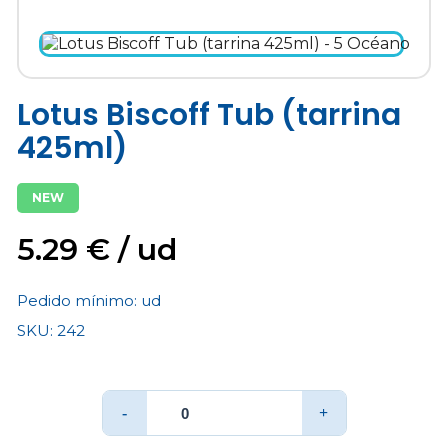
Lotus Biscoff Tub (tarrina
425ml)
NEW
5.29 € / ud
Pedido mínimo:
ud
SKU: 242
kg
Total:
kg
-
+