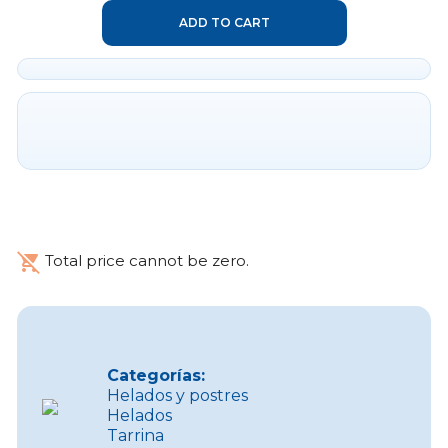
ADD TO CART
remove_shopping_cart
Total price cannot be zero.
Categorías:
Helados y postres
Helados
Tarrina