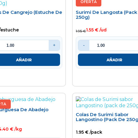
OFERTA
os De Cangrejo (estuche De
Surimi De Langosta (pack
250g)
 /estuche
1.55 € /ud
1.95 €
+
-
AÑADIR
AÑADIR
RTA
rguesa De Abadejo
Colas De Surimi Sabor
Langostino (pack De 250g
4.40 € /kg
1.95 € /pack