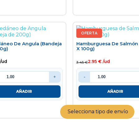
OFERTA
áneo De Angula (bandeja
Hamburguesa De Salmón 
0g)
X 100g)
 /ud
2.95 € /ud
3.45 €
+
-
AÑADIR
AÑADIR
Selecciona tipo de envío