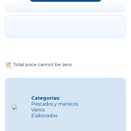
remove_shopping_cart
Total price cannot be zero.
Categorías:
Pescados y mariscos
Varios
Elaborados