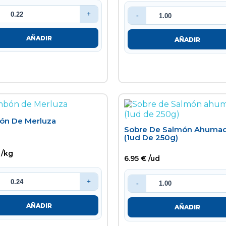
+
-
AÑADIR
AÑADIR
n De Merluza
Sobre De Salmón Ahuma
(1ud De 250g)
 /kg
6.95 € /ud
+
-
AÑADIR
AÑADIR